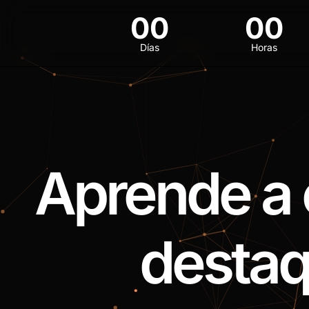
00
00
Días
Horas
Aprende a 
destaq