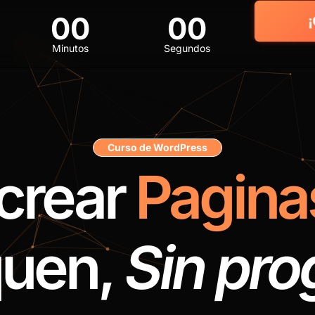
00
00
¡
Minutos
Segundos
Curso de WordPress
crear
Pagina
uen,
Sin pr